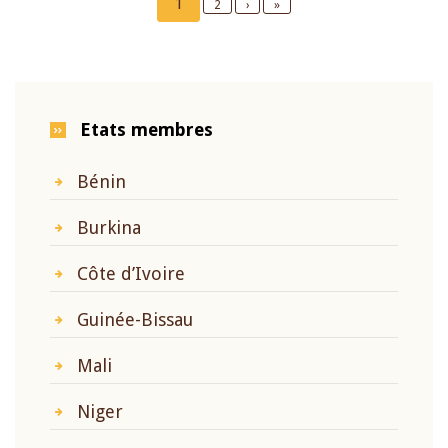
Current
1
Page
2
Next
›
Last
»
page
page
page
Etats membres
Bénin
Burkina
Côte d’Ivoire
Guinée-Bissau
Mali
Niger