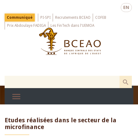
Skip
EN
to
main
Menu
Communiqué
PI-SPI
Recrutements BCEAO
COFEB
Top
content
Prix Abdoulaye FADIGA
Les FinTech dans l'UEMOA
Etudes réalisées dans le secteur de la
microfinance