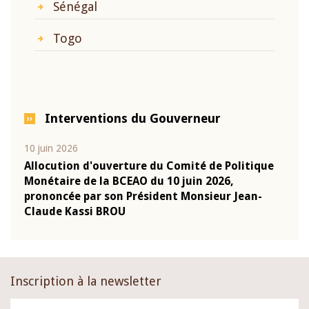
Sénégal
Togo
Interventions du Gouverneur
10 juin 2026
04 m
e
Allocution d'ouverture du Comité de Politique
Allo
Monétaire de la BCEAO du 10 juin 2026,
Moné
prononcée par son Président Monsieur Jean-
pron
Claude Kassi BROU
Clau
Inscription à la newsletter