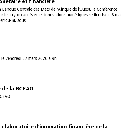
onétaire et financière
a Banque Centrale des États de l’Afrique de l’Ouest, la Conférence
10 juin 2026
ur les crypto-actifs et les innovations numériques se tiendra le 8 mai
u Gouverneur Jean-
Terrou-Bi, sous…
Allocution d'ouverture du Comité d
lors de la cérémonie
Politique Monétaire de la BCEAO du
 rapport annuel 2025
juin 2026, prononcée par son Présid
Monsieur Jean-Claude Kassi BROU
e le vendredi 27 mars 2026 à 9h
e de la BCEAO
 BCEAO
du laboratoire d’innovation financière de la