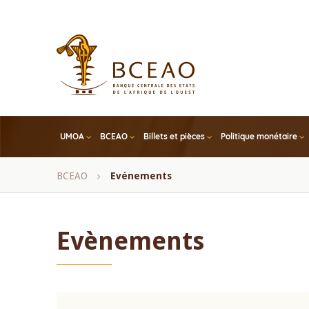
Skip
to
main
content
UMOA
BCEAO
Billets et pièces
Politique monétaire
Fil
BCEAO
Evénements
d'Ariane
Evènements