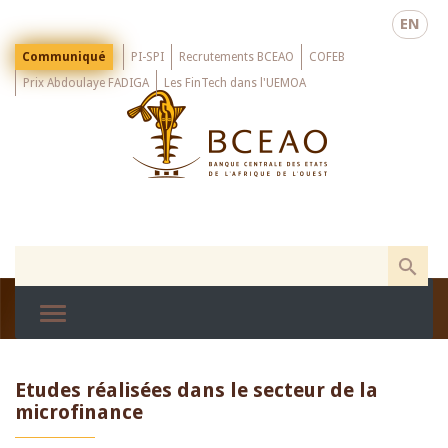
Skip
EN
to
main
Menu
Communiqué
PI-SPI
Recrutements BCEAO
COFEB
Top
content
Prix Abdoulaye FADIGA
Les FinTech dans l'UEMOA
Etudes réalisées dans le secteur de la
microfinance