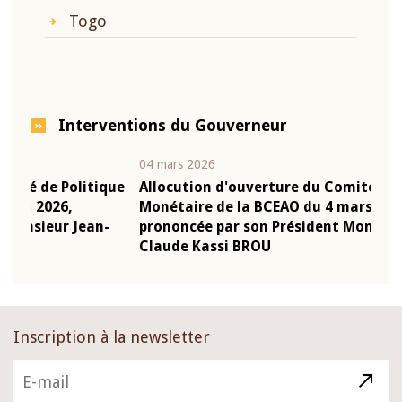
Togo
Interventions du Gouverneur
04 mars 2026
22 j
ique
Allocution d'ouverture du Comité de Politique
Mot
Monétaire de la BCEAO du 4 mars 2026,
Kas
n-
prononcée par son Président Monsieur Jean-
pré
Claude Kassi BROU
BC
Inscription à la newsletter