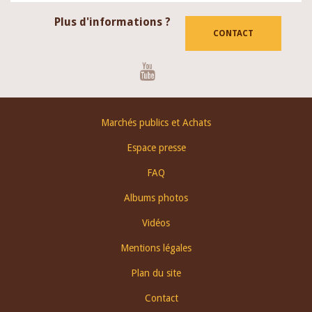
Plus d'informations ?
CONTACT
Youtube
Footer
Marchés publics et Achats
menu
Espace presse
FAQ
Albums photos
Vidéos
Mentions légales
Plan du site
Contact