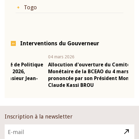
Togo
Interventions du Gouverneur
04 mars 2026
22 ju
que
Allocution d'ouverture du Comité de Politique
Mot 
Monétaire de la BCEAO du 4 mars 2026,
Kass
-
prononcée par son Président Monsieur Jean-
prés
Claude Kassi BROU
BCE
Inscription à la newsletter