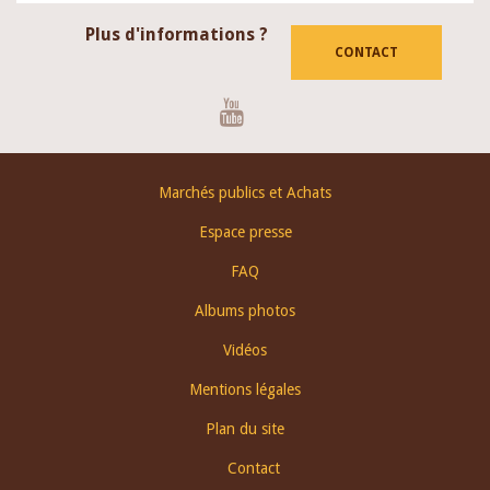
Plus d'informations ?
CONTACT
Youtube
Footer
Marchés publics et Achats
menu
Espace presse
FAQ
Albums photos
Vidéos
Mentions légales
Plan du site
Contact