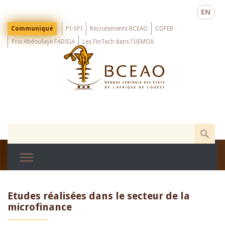
Skip
EN
to
main
Menu
Communiqué
PI-SPI
Recrutements BCEAO
COFEB
Top
content
Prix Abdoulaye FADIGA
Les FinTech dans l'UEMOA
Etudes réalisées dans le secteur de la
microfinance