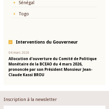
Sénégal
Togo
Interventions du Gouverneur
04 mars 2026
22 ju
que
Allocution d'ouverture du Comité de Politique
Mot 
Monétaire de la BCEAO du 4 mars 2026,
Kass
-
prononcée par son Président Monsieur Jean-
prés
Claude Kassi BROU
BCE
Inscription à la newsletter