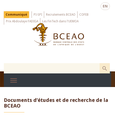
Skip
EN
to
main
Menu
Communiqué
PI-SPI
Recrutements BCEAO
COFEB
Top
content
Prix Abdoulaye FADIGA
Les FinTech dans l'UEMOA
Documents d’études et de recherche de la
BCEAO