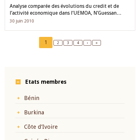
Analyse comparée des évolutions du credit et de
l’activité economique dans l’UEMOA, N’Guessan…
30 juin 2010
Pagination
Current
1
Page
2
Page
3
Page
4
Next
›
Last
»
page
page
page
Etats membres
Bénin
Burkina
Côte d’Ivoire