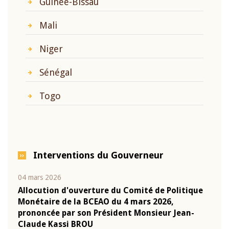
Guinée-Bissau
Mali
Niger
Sénégal
Togo
Interventions du Gouverneur
04 mars 2026
22 ju
que
Allocution d'ouverture du Comité de Politique
Mot 
Monétaire de la BCEAO du 4 mars 2026,
Kass
-
prononcée par son Président Monsieur Jean-
prés
Claude Kassi BROU
BCE