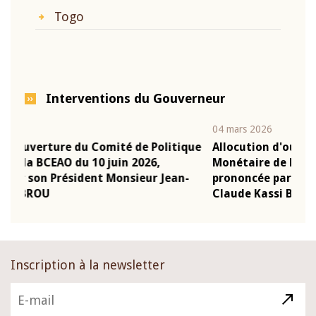
Togo
Interventions du Gouverneur
04 mars 2026
22 
tique
Allocution d'ouverture du Comité de Politique
Mo
Monétaire de la BCEAO du 4 mars 2026,
Ka
an-
prononcée par son Président Monsieur Jean-
pr
Claude Kassi BROU
B
Inscription à la newsletter