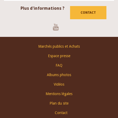
Plus d'informations ?
CONTACT
Youtube
Footer
Marchés publics et Achats
menu
Espace presse
FAQ
Albums photos
Vidéos
Mentions légales
Plan du site
Contact