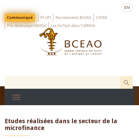
Skip
EN
to
main
Menu
Communiqué
PI-SPI
Recrutements BCEAO
COFEB
Top
content
Prix Abdoulaye FADIGA
Les FinTech dans l'UEMOA
Etudes réalisées dans le secteur de la
microfinance