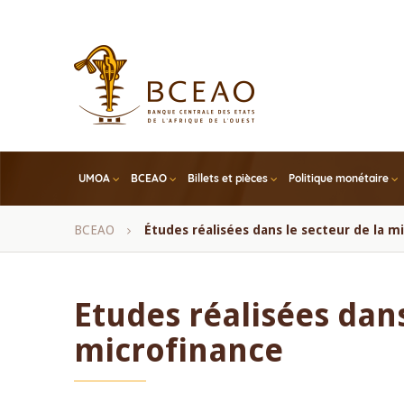
Skip
to
main
content
UMOA
BCEAO
Billets et pièces
Politique monétaire
Fil
BCEAO
Études réalisées dans le secteur de la m
d'Ariane
Etudes réalisées dans
microfinance