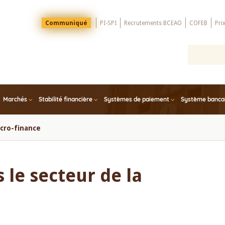
Menu
Communiqué
PI-SPI
Recrutements BCEAO
COFEB
Pri
Top
Marchés
Stabilité financière
Systèmes de paiement
Système bancair
icro-finance
 le secteur de la