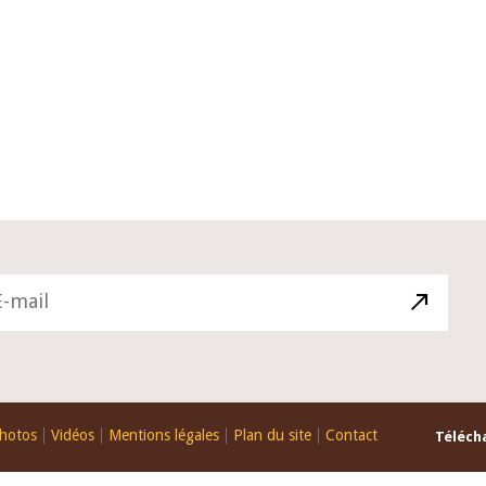
10 juin 2026
 du Gouverneur Jean-
Allocution d'ouverture du Comit
OU lors de la cérémonie
Politique Monétaire de la BCEAO
 du rapport annuel 2025
juin 2026, prononcée par son Pré
Monsieur Jean-Claude Kassi BRO
hotos
Vidéos
Mentions légales
Plan du site
Contact
Télécha