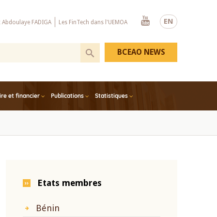
Youtube
EN
x Abdoulaye FADIGA
Les FinTech dans l'UEMOA
BCEAO NEWS
e et financier
Publications
Statistiques
Etats membres
Bénin