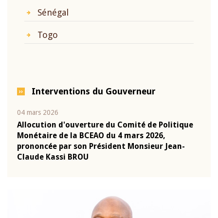
Sénégal
Togo
Interventions du Gouverneur
04 mars 2026
22 ju
que
Allocution d'ouverture du Comité de Politique
Mot 
Monétaire de la BCEAO du 4 mars 2026,
Kass
-
prononcée par son Président Monsieur Jean-
prés
Claude Kassi BROU
BCE