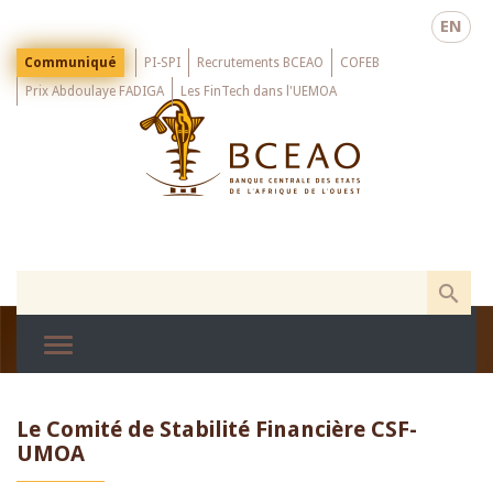
Skip
EN
to
main
Menu
Communiqué
PI-SPI
Recrutements BCEAO
COFEB
Top
content
Prix Abdoulaye FADIGA
Les FinTech dans l'UEMOA
Le Comité de Stabilité Financière CSF-
UMOA