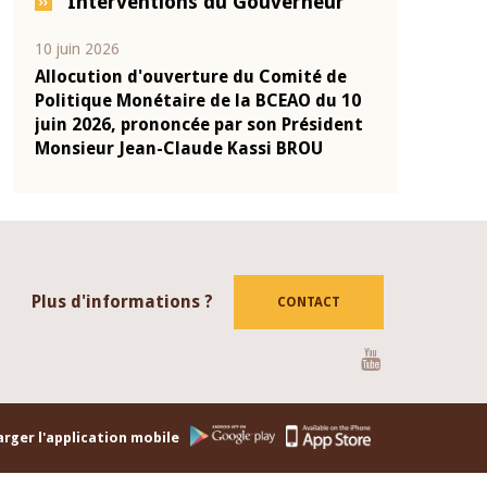
Interventions du Gouverneur
04 mars 2026
22 juillet 202
 de
Allocution d'ouverture du Comité de
Mot introd
u 10
Politique Monétaire de la BCEAO du 4
Claude Kas
ident
mars 2026, prononcée par son Président
de présent
Monsieur Jean-Claude Kassi BROU
de la BCEA
Plus d'informations ?
CONTACT
Youtube
rger l'application mobile