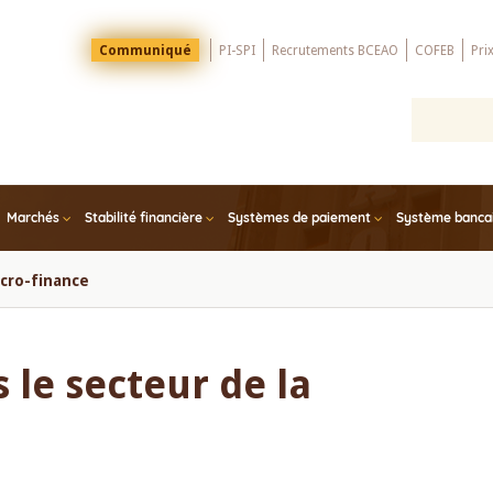
Menu
Communiqué
PI-SPI
Recrutements BCEAO
COFEB
Pri
Top
Marchés
Stabilité financière
Systèmes de paiement
Système bancair
icro-finance
 le secteur de la