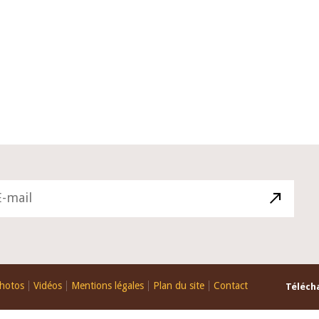
10 juin 2026
du Gouverneur Jean-
Allocution d'ouverture du Comité
U lors de la cérémonie
Politique Monétaire de la BCEAO d
du rapport annuel 2025
juin 2026, prononcée par son Prés
Monsieur Jean-Claude Kassi BROU
hotos
Vidéos
Mentions légales
Plan du site
Contact
Télécha