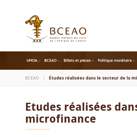
Skip
to
main
content
UMOA
BCEAO
Billets et pièces
Politique monétaire
Fil
BCEAO
Études réalisées dans le secteur de la m
d'Ariane
Etudes réalisées dans
microfinance