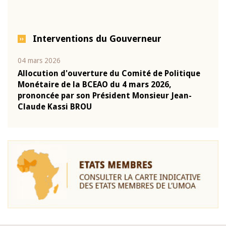
Interventions du Gouverneur
04 mars 2026
22 ju
que
Allocution d'ouverture du Comité de Politique
Mot 
Monétaire de la BCEAO du 4 mars 2026,
Kass
-
prononcée par son Président Monsieur Jean-
prés
Claude Kassi BROU
BCE