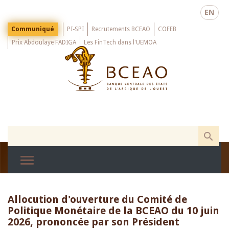
Skip
EN
to
main
Menu
Communiqué
PI-SPI
Recrutements BCEAO
COFEB
Top
content
Prix Abdoulaye FADIGA
Les FinTech dans l'UEMOA
Allocution d'ouverture du Comité de
Politique Monétaire de la BCEAO du 10 juin
2026, prononcée par son Président