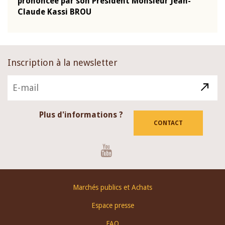
-
prononcée par son Président Monsieur Jean-
prés
Claude Kassi BROU
BCE
Inscription à la newsletter
Plus d'informations ?
CONTACT
Youtube
Footer
Marchés publics et Achats
menu
Espace presse
FAQ