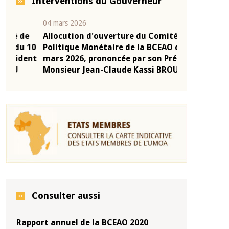
Interventions du Gouverneur
04 mars 2026
22 juillet 2026
e
Allocution d'ouverture du Comité de
Mot introduc
 10
Politique Monétaire de la BCEAO du 4
Claude Kassi
ent
mars 2026, prononcée par son Président
de présentat
Monsieur Jean-Claude Kassi BROU
de la BCEAO
Consulter aussi
Rapport annuel de la BCEAO 2020