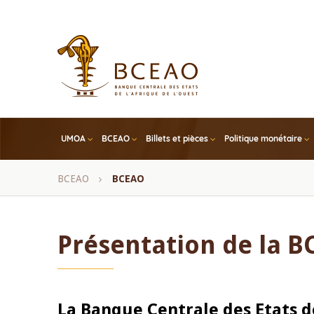
Skip
to
main
content
UMOA
BCEAO
Billets et pièces
Politique monétaire
Fil
BCEAO
BCEAO
d'Ariane
Présentation de la 
La Banque Centrale des Etats de