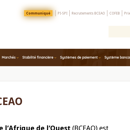
Menu
Communiqué
PI-SPI
Recrutements BCEAO
COFEB
Pri
Top
Marchés
Stabilité financière
Systèmes de paiement
Système bancair
BCEAO
 l’Afrique de l’Ouest
(BCEAO) est