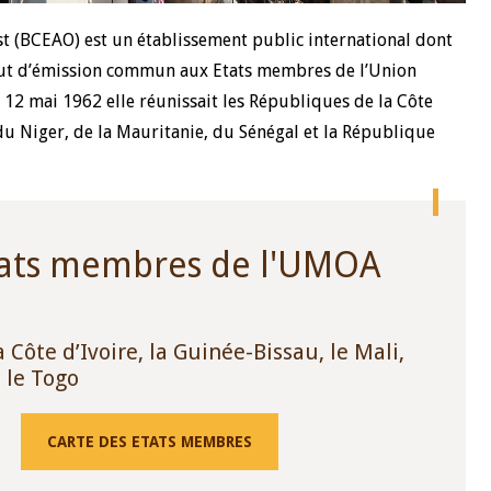
st (BCEAO) est un établissement public international dont
10 juin 2026
nstitut d’émission commun aux Etats membres de l’Union
u Gouverneur Jean-
Allocution d'ouverture du Comité d
 12 mai 1962 elle réunissait les Républiques de la Côte
lors de la cérémonie
Politique Monétaire de la BCEAO du
 rapport annuel 2025
juin 2026, prononcée par son Présid
du Niger, de la Mauritanie, du Sénégal et la République
Monsieur Jean-Claude Kassi BROU
Etats membres de l'UMOA
a Côte d’Ivoire, la Guinée-Bissau, le Mali,
t le Togo
CARTE DES ETATS MEMBRES