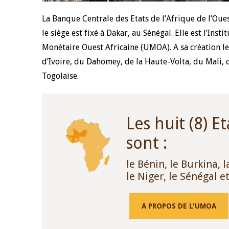
La Banque Centrale des Etats de l’Afrique de l’Oue
4 mars 2026
22 juillet 2026
le siège est fixé à Dakar, au Sénégal. Elle est l’I
llocution d'ouverture du Comité de
Mot introductif d
Monétaire Ouest Africaine (UMOA). A sa création le
olitique Monétaire de la BCEAO du 4
Claude Kassi BROU 
ars 2026, prononcée par son Président
de présentation du
d’Ivoire, du Dahomey, de la Haute-Volta, du Mali, 
onsieur Jean-Claude Kassi BROU
de la BCEAO
Togolaise.
Les huit (8) 
sont :
le Bénin, le Burkina, l
le Niger, le Sénégal e
A PROPOS DE L'UMOA