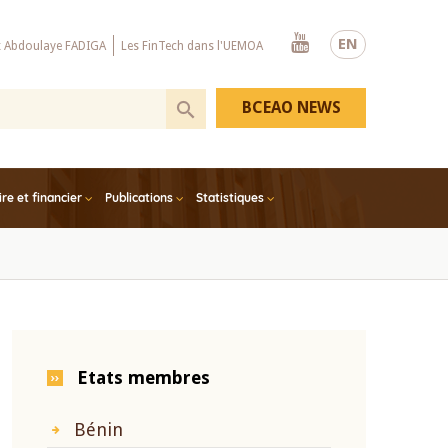
Youtube
EN
x Abdoulaye FADIGA
Les FinTech dans l'UEMOA
BCEAO NEWS
e et financier
Publications
Statistiques
Etats membres
Bénin