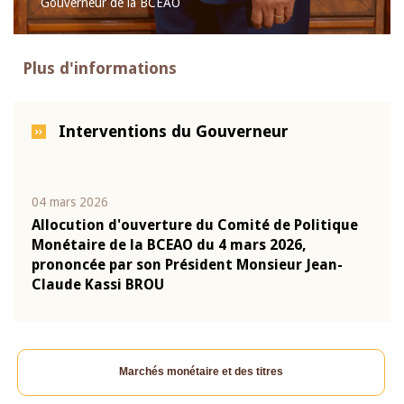
Gouverneur de la BCEAO
Plus d'informations
Interventions du Gouverneur
04 mars 2026
22 ju
que
Allocution d'ouverture du Comité de Politique
Mot 
Monétaire de la BCEAO du 4 mars 2026,
Kass
-
prononcée par son Président Monsieur Jean-
prés
Claude Kassi BROU
BCE
Marchés monétaire et des titres