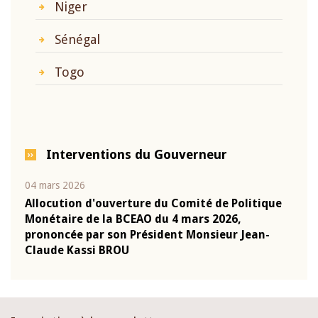
Niger
Sénégal
Togo
Interventions du Gouverneur
04 mars 2026
22 ju
que
Allocution d'ouverture du Comité de Politique
Mot 
Monétaire de la BCEAO du 4 mars 2026,
Kass
-
prononcée par son Président Monsieur Jean-
prés
Claude Kassi BROU
BCE