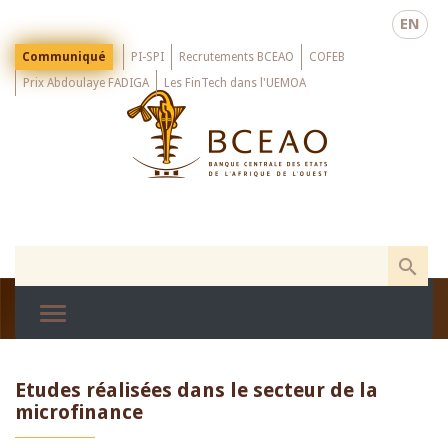
Skip
EN
to
main
Menu
Communiqué
PI-SPI
Recrutements BCEAO
COFEB
Top
content
Prix Abdoulaye FADIGA
Les FinTech dans l'UEMOA
Etudes réalisées dans le secteur de la
microfinance