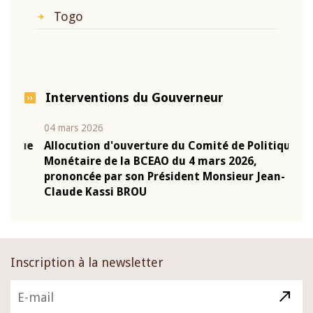
Togo
Interventions du Gouverneur
04 mars 2026
22 ju
que
Allocution d'ouverture du Comité de Politique
Mot 
Monétaire de la BCEAO du 4 mars 2026,
Kass
-
prononcée par son Président Monsieur Jean-
prés
Claude Kassi BROU
BCE
Inscription à la newsletter