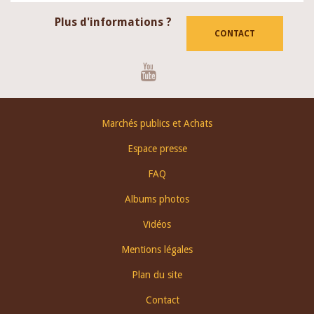
Plus d'informations ?
CONTACT
Youtube
Footer
Marchés publics et Achats
menu
Espace presse
FAQ
Albums photos
Vidéos
Mentions légales
Plan du site
Contact