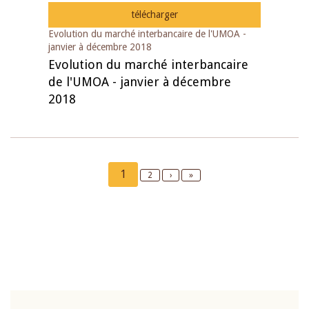
télécharger
Evolution du marché interbancaire de l'UMOA -
janvier à décembre 2018
Evolution du marché interbancaire
de l'UMOA - janvier à décembre
2018
Pagination
Current
1
Page
2
Next
›
Last
»
page
page
page