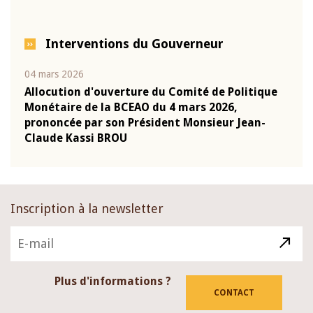
Interventions du Gouverneur
04 mars 2026
22 ju
que
Allocution d'ouverture du Comité de Politique
Mot 
Monétaire de la BCEAO du 4 mars 2026,
Kass
-
prononcée par son Président Monsieur Jean-
prés
Claude Kassi BROU
BCE
Inscription à la newsletter
Plus d'informations ?
CONTACT