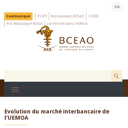
Skip
EN
to
main
Menu
Communiqué
PI-SPI
Recrutements BCEAO
COFEB
Top
content
Prix Abdoulaye FADIGA
Les FinTech dans l'UEMOA
Evolution du marché interbancaire de
l’UEMOA