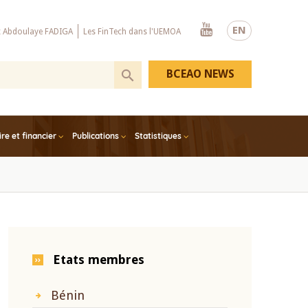
Youtube
EN
x Abdoulaye FADIGA
Les FinTech dans l'UEMOA
BCEAO NEWS
e et financier
Publications
Statistiques
Etats membres
Bénin