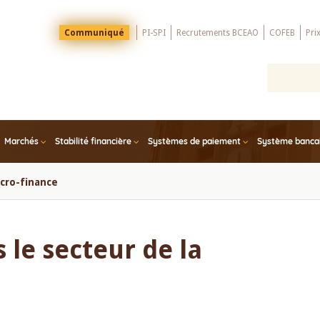
Menu
Communiqué
PI-SPI
Recrutements BCEAO
COFEB
Pri
Top
Marchés
Stabilité financière
Systèmes de paiement
Système bancair
icro-finance
 le secteur de la