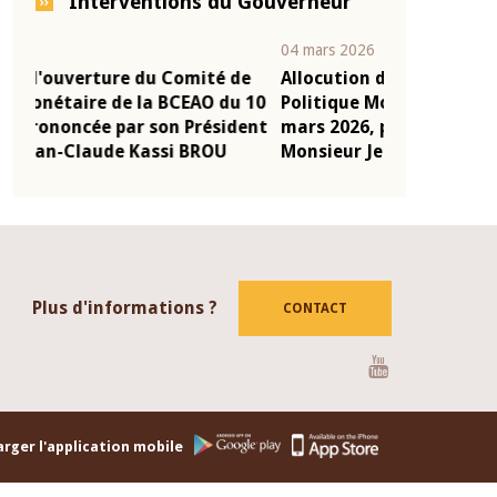
Interventions du Gouverneur
04 mars 2026
22 juillet 2026
e
Allocution d'ouverture du Comité de
Mot introduc
 10
Politique Monétaire de la BCEAO du 4
Claude Kassi
ent
mars 2026, prononcée par son Président
de présentat
Monsieur Jean-Claude Kassi BROU
de la BCEAO
Plus d'informations ?
CONTACT
Youtube
rger l'application mobile