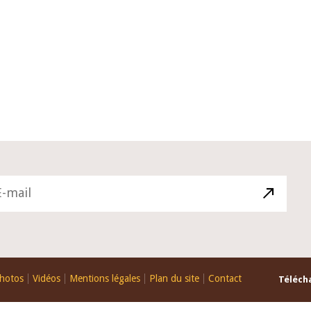
10 juin 2026
u Gouverneur Jean-
Allocution d'ouverture du Comité d
lors de la cérémonie
Politique Monétaire de la BCEAO du
 rapport annuel 2025
juin 2026, prononcée par son Présid
Monsieur Jean-Claude Kassi BROU
hotos
Vidéos
Mentions légales
Plan du site
Contact
Télécha