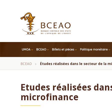
Skip
to
main
content
UMOA
BCEAO
Billets et pièces
Politique monétaire
Fil
BCEAO
Études réalisées dans le secteur de la m
d'Ariane
Etudes réalisées dans
microfinance