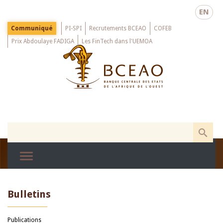
Skip
EN
to
main
Menu
Communiqué
PI-SPI
Recrutements BCEAO
COFEB
Top
content
Prix Abdoulaye FADIGA
Les FinTech dans l'UEMOA
Bulletins
Publications