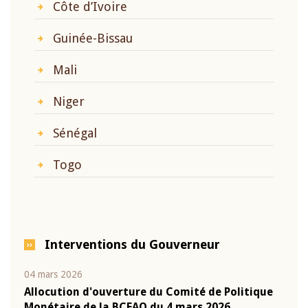
Côte d’Ivoire
Guinée-Bissau
Mali
Niger
Sénégal
Togo
Interventions du Gouverneur
04 mars 2026
22 ju
que
Allocution d'ouverture du Comité de Politique
Mot 
Monétaire de la BCEAO du 4 mars 2026,
Kass