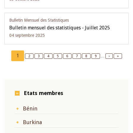
Bulletin Mensuel des Statistiques
Bulletin mensuel des statistiques - Juillet 2025
04 septembre 2025
Pagination
Current
1
Page
2
Page
3
Page
4
Page
5
Page
6
Page
7
Page
8
Page
9
…
Next
›
Last
»
page
page
page
Etats membres
Bénin
Burkina