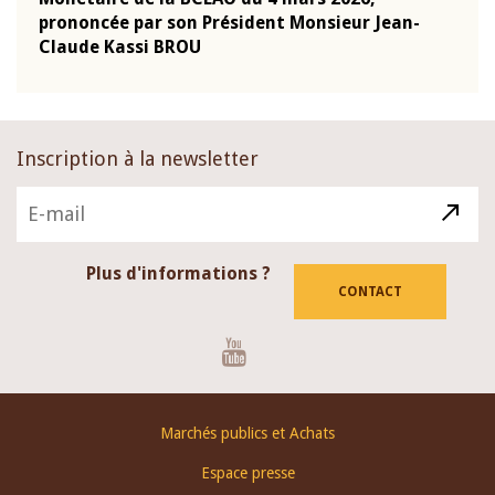
-
prononcée par son Président Monsieur Jean-
prés
Claude Kassi BROU
BCE
Inscription à la newsletter
Plus d'informations ?
CONTACT
Youtube
Footer
Marchés publics et Achats
menu
Espace presse