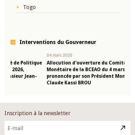
Togo
Interventions du Gouverneur
04 mars 2026
22 ju
que
Allocution d'ouverture du Comité de Politique
Mot 
Monétaire de la BCEAO du 4 mars 2026,
Kass
-
prononcée par son Président Monsieur Jean-
prés
Claude Kassi BROU
BCE
Inscription à la newsletter