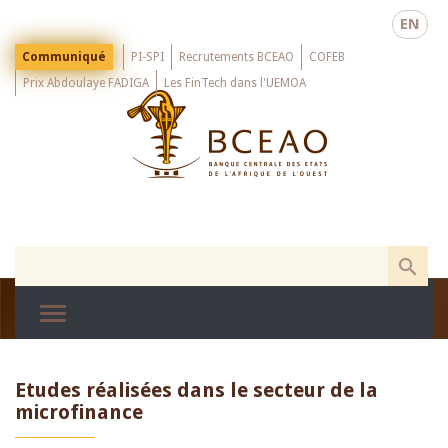
Skip
EN
to
main
Menu
Communiqué
PI-SPI
Recrutements BCEAO
COFEB
Top
content
Prix Abdoulaye FADIGA
Les FinTech dans l'UEMOA
Etudes réalisées dans le secteur de la
microfinance