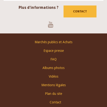
Plus d'informations ?
CONTACT
Youtube
Footer
Marchés publics et Achats
menu
Espace presse
FAQ
Albums photos
Vidéos
Mentions légales
Plan du site
Contact