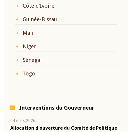
Côte d’Ivoire
Guinée-Bissau
Mali
Niger
Sénégal
Togo
Interventions du Gouverneur
04 mars 2026
22 ju
que
Allocution d'ouverture du Comité de Politique
Mot 