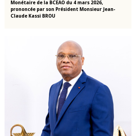
Monétaire de la BCEAO du 4 mars 2026,
Kass
-
prononcée par son Président Monsieur Jean-
prés
Claude Kassi BROU
BCE