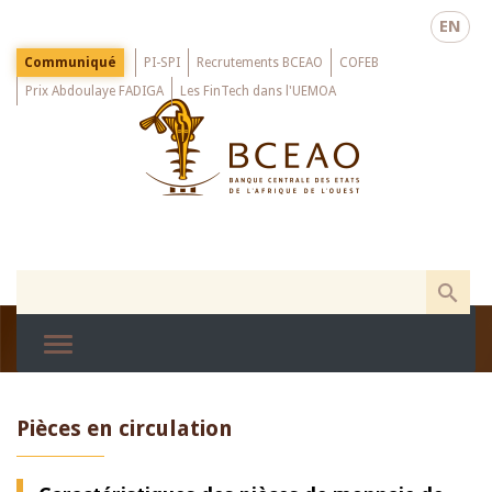
Skip
EN
to
main
Menu
Communiqué
PI-SPI
Recrutements BCEAO
COFEB
Top
content
Prix Abdoulaye FADIGA
Les FinTech dans l'UEMOA
Pièces en circulation