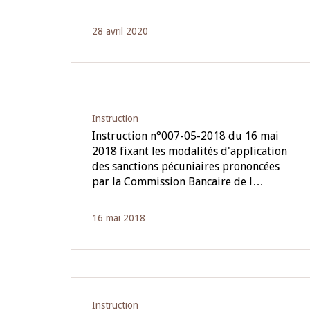
4 mars 2026
28 avril 2020
22 juillet 2026
llocution d'ouverture du Comité de
Mot introductif d
olitique Monétaire de la BCEAO du 4
Claude Kassi BROU 
ars 2026, prononcée par son Président
de présentation du
onsieur Jean-Claude Kassi BROU
de la BCEAO
Instruction
Instruction n°007-05-2018 du 16 mai
2018 fixant les modalités d'application
des sanctions pécuniaires prononcées
par la Commission Bancaire de l…
16 mai 2018
Instruction