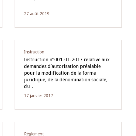
27 août 2019
10 juin 2026
u Gouverneur Jean-
Allocution d'ouverture du Comité d
lors de la cérémonie
Politique Monétaire de la BCEAO du
 rapport annuel 2025
juin 2026, prononcée par son Présid
Monsieur Jean-Claude Kassi BROU
Instruction
Instruction n°001-01-2017 relative aux
demandes d’autorisation préalable
pour la modification de la forme
juridique, de la dénomination sociale,
du…
17 janvier 2017
Réglement