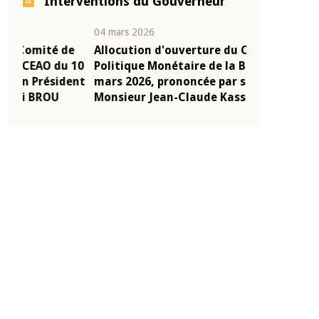
Interventions du Gouverneur
04 mars 2026
22 juillet 2026
e
Allocution d'ouverture du Comité de
Mot introduc
 10
Politique Monétaire de la BCEAO du 4
Claude Kassi
ent
mars 2026, prononcée par son Président
de présentat
Monsieur Jean-Claude Kassi BROU
de la BCEAO