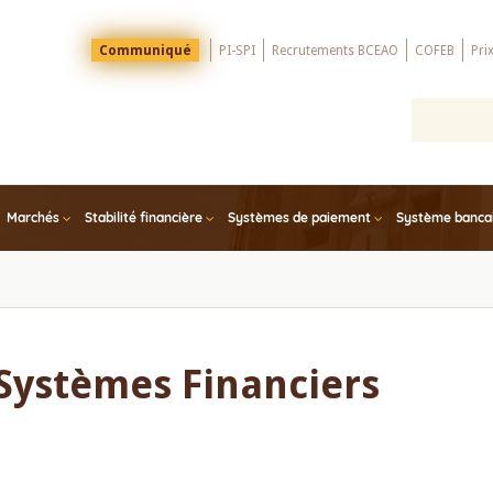
Menu
Communiqué
PI-SPI
Recrutements BCEAO
COFEB
Pri
Top
Marchés
Stabilité financière
Systèmes de paiement
Système bancair
Systèmes Financiers