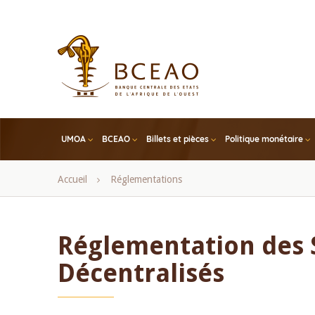
Skip
to
main
content
UMOA
BCEAO
Billets et pièces
Politique monétaire
Fil
Accueil
Réglementations
d'Ariane
Réglementation des 
Décentralisés