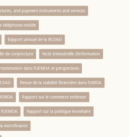
ctures, and payment instruments and services
10 juin 2026
u Gouverneur Jean-
Allocution d'ouverture du Comité d
la téléphonie mobile
lors de la cérémonie
Politique Monétaire de la BCEAO du
 rapport annuel 2025
juin 2026, prononcée par son Présid
Rapport annuel de la BCEAO
Monsieur Jean-Claude Kassi BROU
lle de conjoncture
Note trimestrielle d‘information
 consommation dans l‘UEMOA et perspectives
 BCEAO
Revue de la stabilité financière dans l‘UMOA
L‘UEMOA
Rapport sur le commerce extérieur
e l‘UEMOA
Rapport sur la politique monétaire
 la microfinance