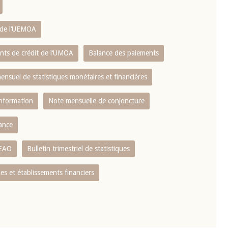
s de l‘UEMOA
ents de crédit de l‘UMOA
Balance des paiements
mensuel de statistiques monétaires et financières
information
Note mensuelle de conjoncture
nance
CEAO
Bulletin trimestriel de statistiques
s et établissements financiers