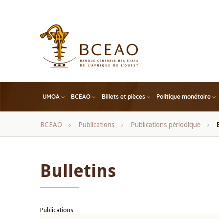
Skip
to
main
content
UMOA
BCEAO
Billets et pièces
Politique monétaire
Fil
BCEAO
Publications
Publications périodique
d'Ariane
Bulletins
Publications