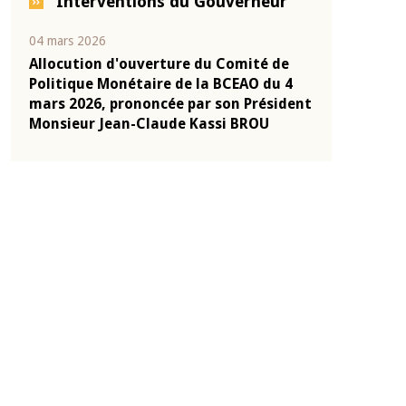
Interventions du Gouverneur
04 mars 2026
22 juillet 2026
e
Allocution d'ouverture du Comité de
Mot introduc
 10
Politique Monétaire de la BCEAO du 4
Claude Kassi
ent
mars 2026, prononcée par son Président
de présentat
Monsieur Jean-Claude Kassi BROU
de la BCEAO