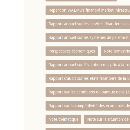
Report on WAEMU’s financial market infrastru
4 mars 2026
22 juillet 2026
llocution d'ouverture du Comité de
Mot introductif d
Rapport annuel sur les services financiers via 
olitique Monétaire de la BCEAO du 4
Claude Kassi BROU 
ars 2026, prononcée par son Président
de présentation du
Rapport annuel sur les systèmes de paiement
onsieur Jean-Claude Kassi BROU
de la BCEAO
Perspectives économiques
Note trimestrie
Rapport annuel sur l‘évolution des prix à la
Rapport d‘audit sur les états financiers de la
Rapport sur les conditions de banque dans 
Rapport sur la compétitivité des économies d
Note thématique
Note sur la situation de