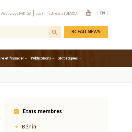
Youtube
EN
x Abdoulaye FADIGA
Les FinTech dans l'UEMOA
BCEAO NEWS
e et financier
Publications
Statistiques
Etats membres
Bénin