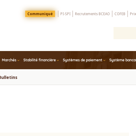
Menu
Communiqué
PI-SPI
Recrutements BCEAO
COFEB
Pri
Top
Marchés
Stabilité financière
Systèmes de paiement
Système bancair
Bulletins