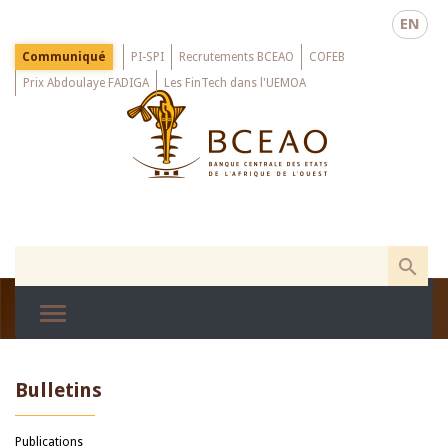
Skip
EN
to
main
Menu
Communiqué
PI-SPI
Recrutements BCEAO
COFEB
Top
content
Prix Abdoulaye FADIGA
Les FinTech dans l'UEMOA
Bulletins
Publications