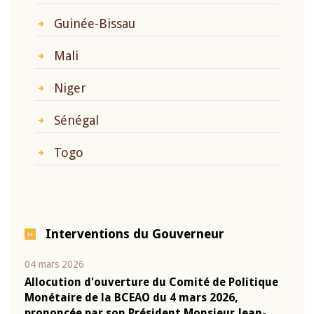
Guinée-Bissau
Mali
Niger
Sénégal
Togo
Interventions du Gouverneur
04 mars 2026
22 ju
que
Allocution d'ouverture du Comité de Politique
Mot 
Monétaire de la BCEAO du 4 mars 2026,
Kass
-
prononcée par son Président Monsieur Jean-
prés