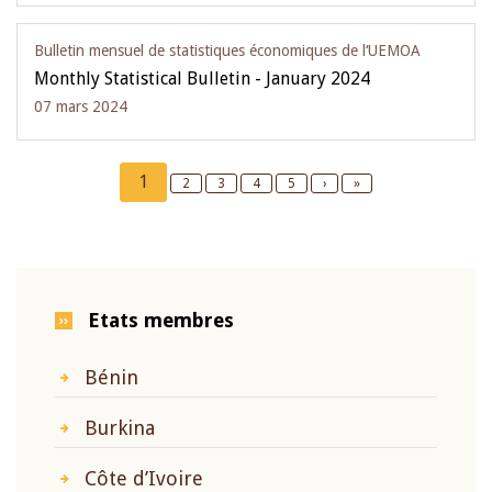
Bulletin mensuel de statistiques économiques de l‘UEMOA
Monthly Statistical Bulletin - January 2024
07 mars 2024
Pagination
Current
1
Page
2
Page
3
Page
4
Page
5
Next
›
Last
»
page
page
page
Etats membres
Bénin
Burkina
Côte d’Ivoire