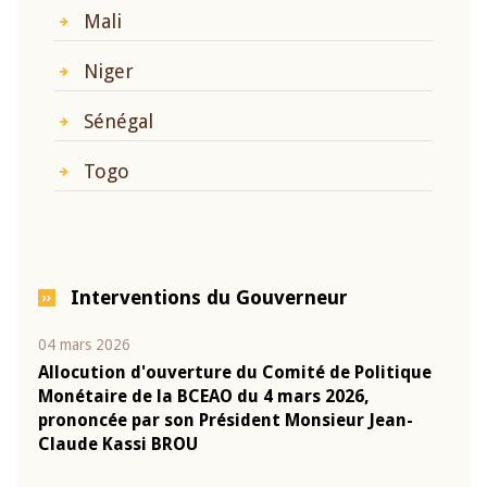
Mali
Niger
Sénégal
Togo
Interventions du Gouverneur
04 mars 2026
22 ju
que
Allocution d'ouverture du Comité de Politique
Mot 
Monétaire de la BCEAO du 4 mars 2026,
Kass
-
prononcée par son Président Monsieur Jean-
prés
Claude Kassi BROU
BCE