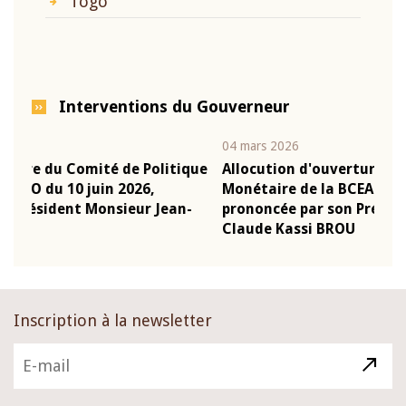
Togo
Interventions du Gouverneur
04 mars 2026
22 j
ique
Allocution d'ouverture du Comité de Politique
Mot
Monétaire de la BCEAO du 4 mars 2026,
Kas
n-
prononcée par son Président Monsieur Jean-
pré
Claude Kassi BROU
BC
Inscription à la newsletter