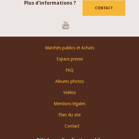
Plus d'informations ?
CONTACT
Youtube
Footer
Marchés publics et Achats
menu
Espace presse
FAQ
Albums photos
Vidéos
Mentions légales
Plan du site
Contact