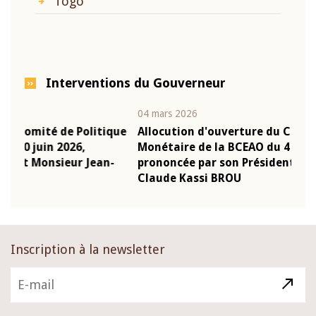
Togo
Interventions du Gouverneur
04 mars 2026
22 ju
que
Allocution d'ouverture du Comité de Politique
Mot
Monétaire de la BCEAO du 4 mars 2026,
Kas
-
prononcée par son Président Monsieur Jean-
pré
Claude Kassi BROU
BCE
Inscription à la newsletter