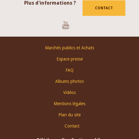
Plus d'informations ?
CONTACT
Youtube
Footer
Marchés publics et Achats
menu
Espace presse
FAQ
Albums photos
Vidéos
Mentions légales
Plan du site
Contact