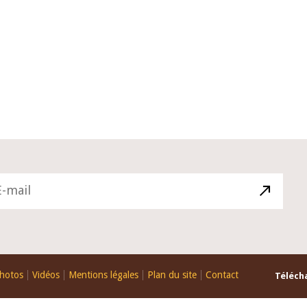
10 juin 2026
du Gouverneur Jean-
Allocution d'ouverture du Comité 
 lors de la cérémonie
Politique Monétaire de la BCEAO d
u rapport annuel 2025
juin 2026, prononcée par son Prési
Monsieur Jean-Claude Kassi BROU
hotos
Vidéos
Mentions légales
Plan du site
Contact
Télécha