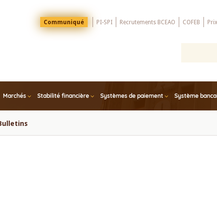
Menu
Communiqué
PI-SPI
Recrutements BCEAO
COFEB
Pri
Top
Marchés
Stabilité financière
Systèmes de paiement
Système bancair
Bulletins