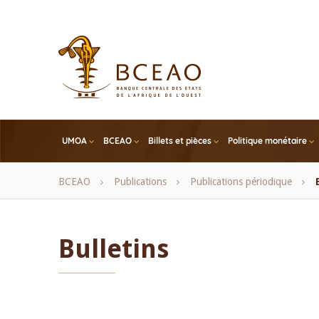
Skip
to
main
content
UMOA
BCEAO
Billets et pièces
Politique monétaire
Fil
BCEAO
Publications
Publications périodique
d'Ariane
Bulletins