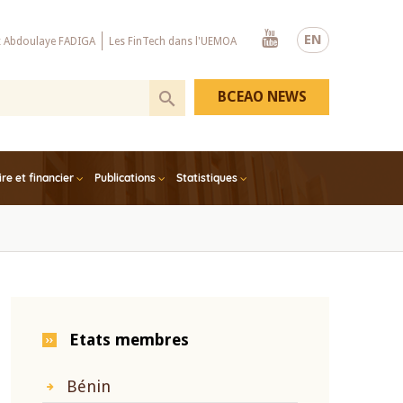
Youtube
EN
x Abdoulaye FADIGA
Les FinTech dans l'UEMOA
BCEAO NEWS
e et financier
Publications
Statistiques
Etats membres
Bénin