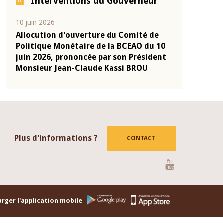
Interventions du Gouverneur
04 mars 2026
22 juillet 2026
de
Allocution d'ouverture du Comité de
Mot introdu
u 10
Politique Monétaire de la BCEAO du 4
Claude Kass
dent
mars 2026, prononcée par son Président
de présenta
Monsieur Jean-Claude Kassi BROU
de la BCEAO
Plus d'informations ?
CONTACT
Youtube
rger l'application mobile