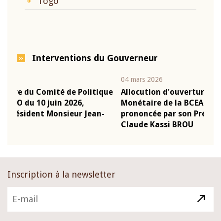
Togo
Interventions du Gouverneur
04 mars 2026
22 j
ique
Allocution d'ouverture du Comité de Politique
Mot
Monétaire de la BCEAO du 4 mars 2026,
Kas
n-
prononcée par son Président Monsieur Jean-
pré
Claude Kassi BROU
BC
Inscription à la newsletter