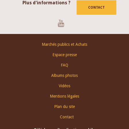
Plus d'informations ?
CONTACT
Youtube
Footer
Marchés publics et Achats
menu
Espace presse
FAQ
Albums photos
Vidéos
Mentions légales
Plan du site
Contact