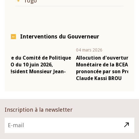
Togo
Interventions du Gouverneur
04 mars 2026
22 j
ique
Allocution d'ouverture du Comité de Politique
Mot
Monétaire de la BCEAO du 4 mars 2026,
Kas
n-
prononcée par son Président Monsieur Jean-
pré
Claude Kassi BROU
BC
Inscription à la newsletter