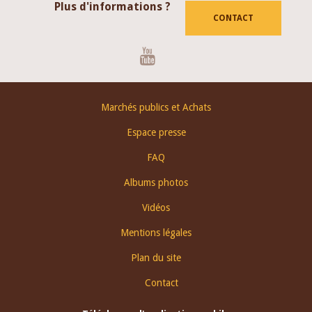
Plus d'informations ?
CONTACT
Youtube
Footer
Marchés publics et Achats
menu
Espace presse
FAQ
Albums photos
Vidéos
Mentions légales
Plan du site
Contact