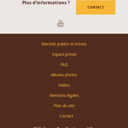
Plus d'informations ?
CONTACT
Youtube
Footer
Marchés publics et Achats
menu
Espace presse
FAQ
Albums photos
Vidéos
Mentions légales
Plan du site
Contact