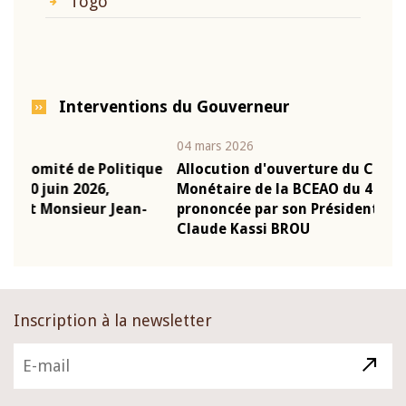
Togo
Interventions du Gouverneur
04 mars 2026
22 ju
que
Allocution d'ouverture du Comité de Politique
Mot
Monétaire de la BCEAO du 4 mars 2026,
Kas
-
prononcée par son Président Monsieur Jean-
pré
Claude Kassi BROU
BCE
Inscription à la newsletter