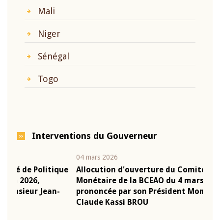
Mali
Niger
Sénégal
Togo
Interventions du Gouverneur
04 mars 2026
22 ju
que
Allocution d'ouverture du Comité de Politique
Mot 
Monétaire de la BCEAO du 4 mars 2026,
Kass
-
prononcée par son Président Monsieur Jean-
prés
Claude Kassi BROU
BCE