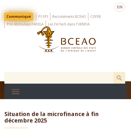
Skip
EN
to
main
Menu
Communiqué
PI-SPI
Recrutements BCEAO
COFEB
Top
content
Prix Abdoulaye FADIGA
Les FinTech dans l'UEMOA
Situation de la microfinance à fin
décembre 2025