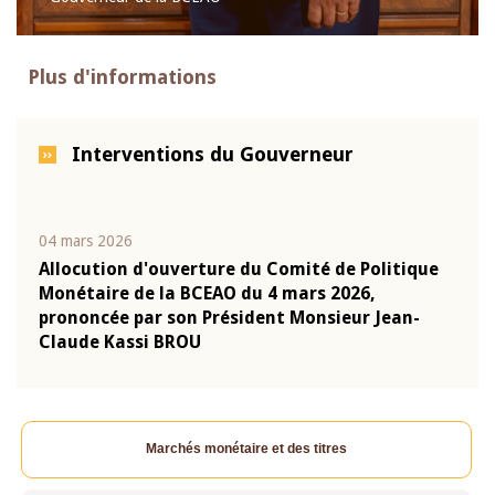
Plus d'informations
Interventions du Gouverneur
04 mars 2026
22 ju
que
Allocution d'ouverture du Comité de Politique
Mot 
Monétaire de la BCEAO du 4 mars 2026,
Kass
-
prononcée par son Président Monsieur Jean-
prés
Claude Kassi BROU
BCE
Marchés monétaire et des titres