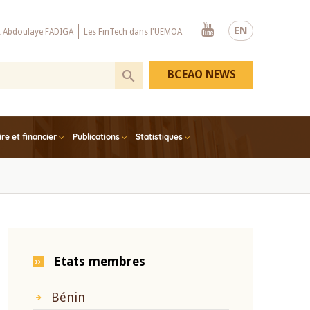
Youtube
EN
x Abdoulaye FADIGA
Les FinTech dans l'UEMOA
BCEAO NEWS
e et financier
Publications
Statistiques
Etats membres
Bénin