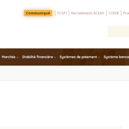
Menu
Communiqué
PI-SPI
Recrutements BCEAO
COFEB
Pri
Top
Marchés
Stabilité financière
Systèmes de paiement
Système bancair