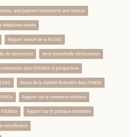
ctures, and payment instruments and services
10 juin 2026
u Gouverneur Jean-
Allocution d'ouverture du Comité d
la téléphonie mobile
lors de la cérémonie
Politique Monétaire de la BCEAO du
 rapport annuel 2025
juin 2026, prononcée par son Présid
Rapport annuel de la BCEAO
Monsieur Jean-Claude Kassi BROU
lle de conjoncture
Note trimestrielle d‘information
 consommation dans l‘UEMOA et perspectives
 BCEAO
Revue de la stabilité financière dans l‘UMOA
L‘UEMOA
Rapport sur le commerce extérieur
e l‘UEMOA
Rapport sur la politique monétaire
 la microfinance