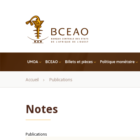
Skip
to
main
content
UMOA
BCEAO
Billets et pièces
Politique monétaire
Fil
Accueil
Publications
d'Ariane
Notes
Publications