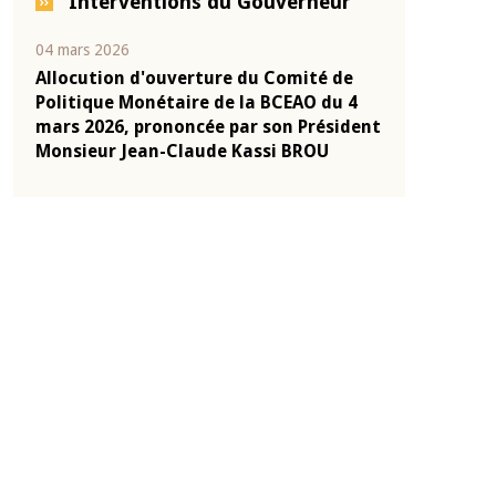
Interventions du Gouverneur
04 mars 2026
22 juillet 2026
e
Allocution d'ouverture du Comité de
Mot introduc
 10
Politique Monétaire de la BCEAO du 4
Claude Kassi
ent
mars 2026, prononcée par son Président
de présentat
Monsieur Jean-Claude Kassi BROU
de la BCEAO