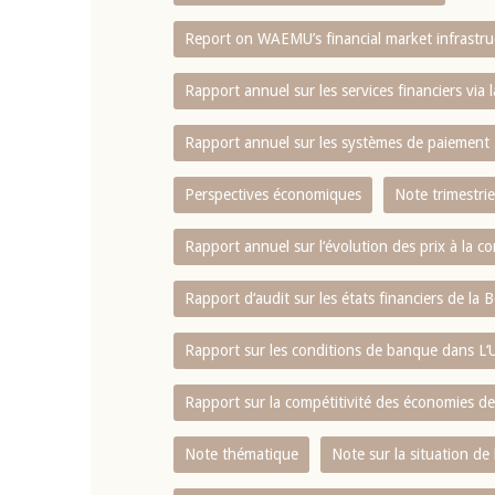
Report on WAEMU’s financial market infrastru
4 mars 2026
22 juillet 2026
llocution d'ouverture du Comité de
Mot introductif d
Rapport annuel sur les services financiers via 
olitique Monétaire de la BCEAO du 4
Claude Kassi BROU 
ars 2026, prononcée par son Président
de présentation du
Rapport annuel sur les systèmes de paiement
onsieur Jean-Claude Kassi BROU
de la BCEAO
Perspectives économiques
Note trimestrie
Rapport annuel sur l‘évolution des prix à la
Rapport d‘audit sur les états financiers de la
Rapport sur les conditions de banque dans 
Rapport sur la compétitivité des économies d
Note thématique
Note sur la situation de