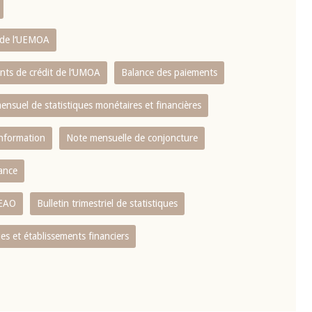
s de l‘UEMOA
ents de crédit de l‘UMOA
Balance des paiements
mensuel de statistiques monétaires et financières
information
Note mensuelle de conjoncture
nance
CEAO
Bulletin trimestriel de statistiques
s et établissements financiers