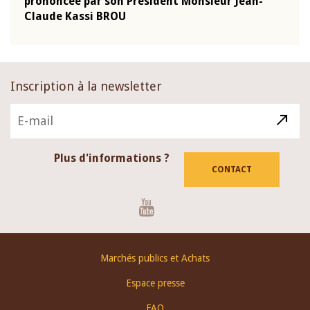
-
prononcée par son Président Monsieur Jean-
prés
Claude Kassi BROU
BCE
Inscription à la newsletter
Plus d'informations ?
CONTACT
Youtube
Footer
Marchés publics et Achats
menu
Espace presse
FAQ