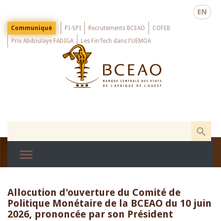
Skip
EN
to
main
Menu
Communiqué
PI-SPI
Recrutements BCEAO
COFEB
Top
content
Prix Abdoulaye FADIGA
Les FinTech dans l'UEMOA
Allocution d'ouverture du Comité de
Politique Monétaire de la BCEAO du 10 juin
2026, prononcée par son Président