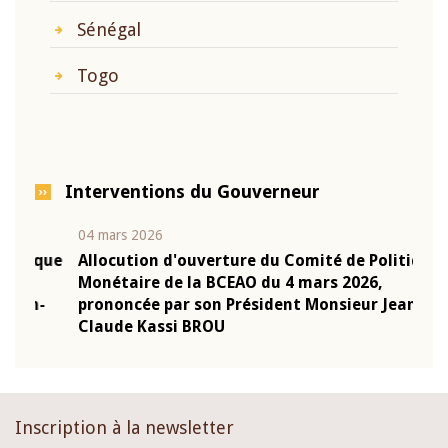
Sénégal
Togo
Interventions du Gouverneur
04 mars 2026
22 ju
que
Allocution d'ouverture du Comité de Politique
Mot 
Monétaire de la BCEAO du 4 mars 2026,
Kass
-
prononcée par son Président Monsieur Jean-
prés
Claude Kassi BROU
BCE
Inscription à la newsletter