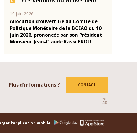
Interventions du Gouverneur
04 mars 2026
22 j
 Comité de
Allocution d'ouverture du Comité de
Mot
 BCEAO du 10
Politique Monétaire de la BCEAO du 4
Cla
on Président
mars 2026, prononcée par son Président
de 
si BROU
Monsieur Jean-Claude Kassi BROU
de 
Plus d'informations ?
CONTACT
Youtube
rger l'application mobile