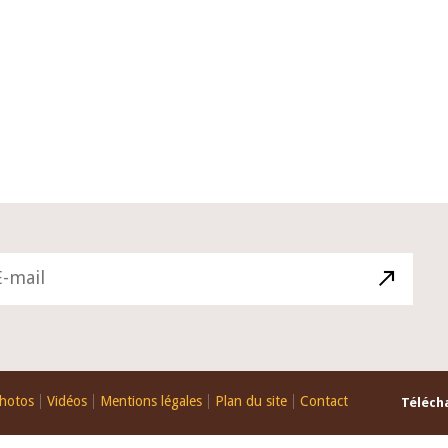
026
10 juin 2026
ductif du Gouverneur Jean-
Allocution d'ouverture du
ssi BROU lors de la cérémonie
Politique Monétaire de la
tation du rapport annuel 2025
juin 2026, prononcée par s
EAO
Monsieur Jean-Claude Kas
hotos
Vidéos
Mentions légales
Plan du site
Contact
Télécha