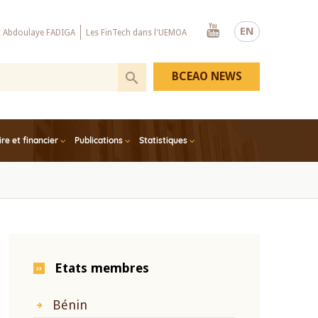
Youtube
EN
x Abdoulaye FADIGA
Les FinTech dans l'UEMOA
BCEAO NEWS
e et financier
Publications
Statistiques
Etats membres
Bénin