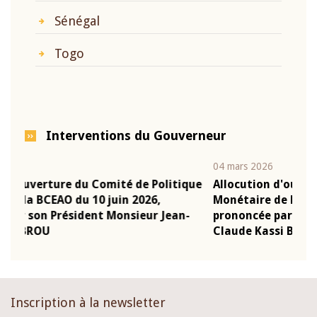
Sénégal
Togo
Interventions du Gouverneur
04 mars 2026
22 
tique
Allocution d'ouverture du Comité de Politique
Mo
Monétaire de la BCEAO du 4 mars 2026,
Ka
an-
prononcée par son Président Monsieur Jean-
pr
Claude Kassi BROU
B
Inscription à la newsletter