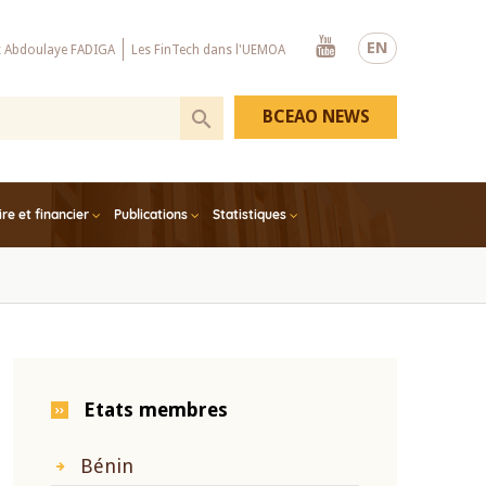
Youtube
EN
x Abdoulaye FADIGA
Les FinTech dans l'UEMOA
BCEAO NEWS
e et financier
Publications
Statistiques
Etats membres
Bénin