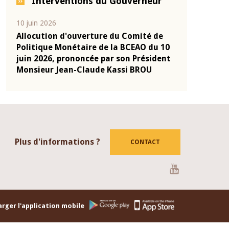
Interventions du Gouverneur
04 mars 2026
22 juillet 2026
de
Allocution d'ouverture du Comité de
Mot introdu
 10
Politique Monétaire de la BCEAO du 4
Claude Kassi
ent
mars 2026, prononcée par son Président
de présentat
Monsieur Jean-Claude Kassi BROU
de la BCEAO
Plus d'informations ?
CONTACT
Youtube
rger l'application mobile