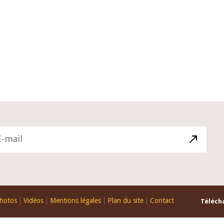
10 juin 2026
u Gouverneur Jean-
Allocution d'ouverture du Comité 
 lors de la cérémonie
Politique Monétaire de la BCEAO du
u rapport annuel 2025
juin 2026, prononcée par son Présid
Monsieur Jean-Claude Kassi BROU
hotos
Vidéos
Mentions légales
Plan du site
Contact
Télécha