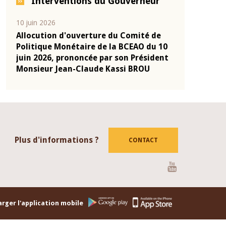
Interventions du Gouverneur
04 mars 2026
22 juillet 202
 de
Allocution d'ouverture du Comité de
Mot introd
u 10
Politique Monétaire de la BCEAO du 4
Claude Kas
ident
mars 2026, prononcée par son Président
de présent
Monsieur Jean-Claude Kassi BROU
de la BCEA
Plus d'informations ?
CONTACT
Youtube
rger l'application mobile