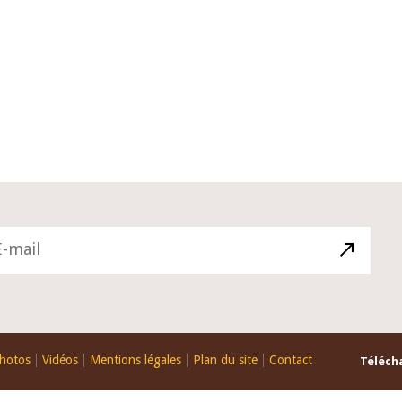
10 juin 2026
du Gouverneur Jean-
Allocution d'ouverture du Comité
U lors de la cérémonie
Politique Monétaire de la BCEAO d
du rapport annuel 2025
juin 2026, prononcée par son Prés
Monsieur Jean-Claude Kassi BROU
hotos
Vidéos
Mentions légales
Plan du site
Contact
Télécha