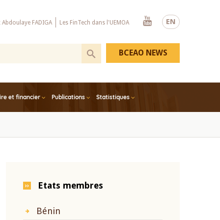
Youtube
EN
x Abdoulaye FADIGA
Les FinTech dans l'UEMOA
BCEAO NEWS
e et financier
Publications
Statistiques
Etats membres
Bénin