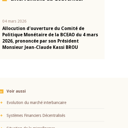
04 mars 2026
22 juillet 2026
Allocution d'ouverture du Comité de
Mot introduc
n
Politique Monétaire de la BCEAO du 4 mars
Claude Kassi
2026, prononcée par son Président
présentation
Monsieur Jean-Claude Kassi BROU
BCEAO
Voir aussi
Evolution du marché interbancaire
Systèmes Financiers Décentralisés