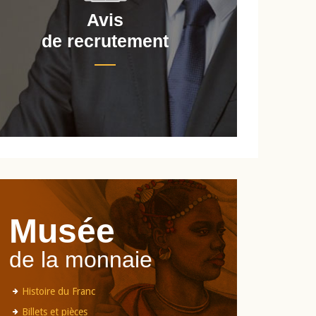
Avis
de recrutement
d
Musée
de la monnaie
Histoire du Franc
Billets et pièces