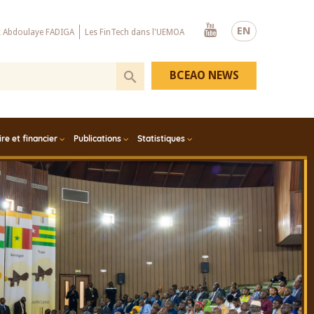
Youtube
EN
x Abdoulaye FADIGA
Les FinTech dans l'UEMOA
BCEAO NEWS
e et financier
Publications
Statistiques