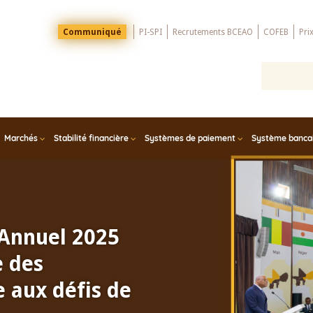
Menu
Communiqué
PI-SPI
Recrutements BCEAO
COFEB
Pri
Top
Marchés
Stabilité financière
Systèmes de paiement
Système bancair
 Annuel 2025
e des
 aux défis de