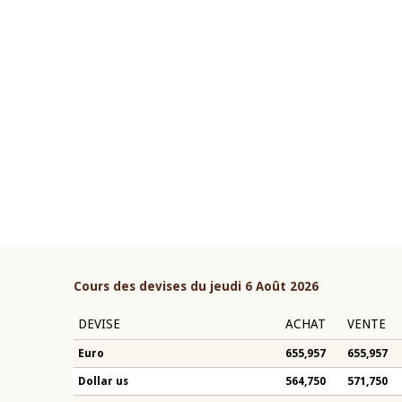
22 juillet 2026
ouverture du Comité de
Mot introductif du Gouvern
étaire de la BCEAO du 4 mars
Claude Kassi BROU lors de l
ée par son Président
présentation du rapport ann
n-Claude Kassi BROU
BCEAO
Cours des devises du jeudi 6 Août 2026
DEVISE
ACHAT
VENTE
Euro
655,957
655,957
Dollar us
564,750
571,750