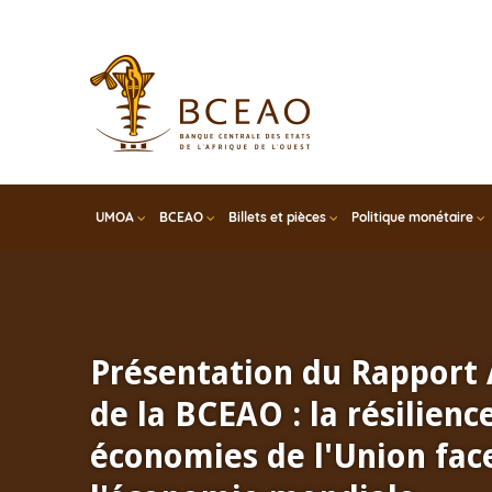
Skip
to
main
content
UMOA
BCEAO
Billets et pièces
Politique monétaire
Présentation du Rapport
de la BCEAO : la résilienc
économies de l'Union face