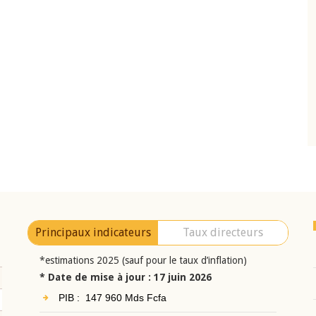
10 juin 2026
eur Jean-
Allocution d'ouverture du Comité de
a cérémonie de
Politique Monétaire de la BCEAO du 10 jui
uel 2025 de la
2026, prononcée par son Président
Monsieur Jean-Claude Kassi BROU
Principaux indicateurs
Taux directeurs
*estimations 2025 (sauf pour le taux d’inflation)
* Date de mise à jour : 17 juin 2026
PIB : 147 960 Mds Fcfa