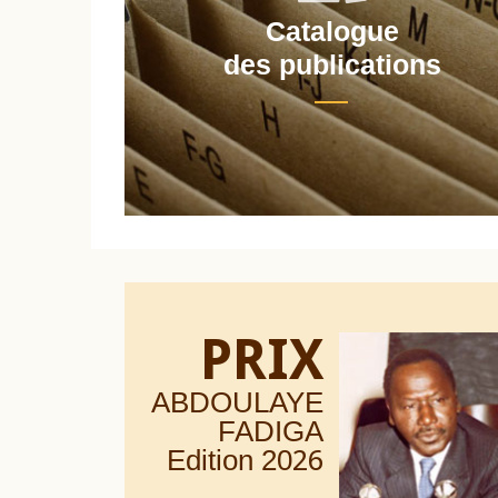
Catalogue
nt
des publications
PRIX
ABDOULAYE
FADIGA
Edition 20
26