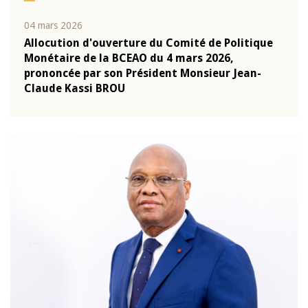
04 mars 2026
22 ju
que
Allocution d'ouverture du Comité de Politique
Mot 
Monétaire de la BCEAO du 4 mars 2026,
Kass
-
prononcée par son Président Monsieur Jean-
prés
Claude Kassi BROU
BCE