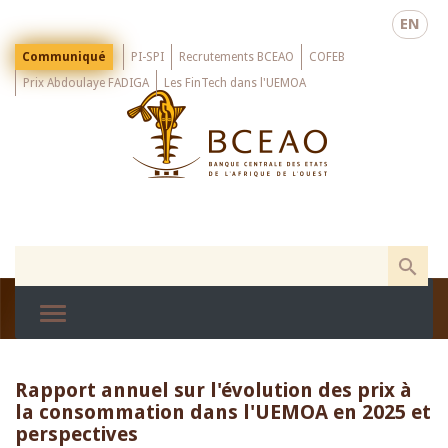
Skip
EN
to
main
Menu
Communiqué
PI-SPI
Recrutements BCEAO
COFEB
Top
content
Prix Abdoulaye FADIGA
Les FinTech dans l'UEMOA
Rapport annuel sur l'évolution des prix à
la consommation dans l'UEMOA en 2025 et
perspectives