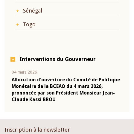
Sénégal
Togo
Interventions du Gouverneur
04 mars 2026
22 ju
que
Allocution d'ouverture du Comité de Politique
Mot 
Monétaire de la BCEAO du 4 mars 2026,
Kass
-
prononcée par son Président Monsieur Jean-
prés
Claude Kassi BROU
BCE
Inscription à la newsletter