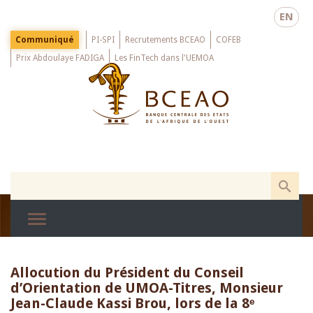
Skip
EN
to
main
Menu
Communiqué
PI-SPI
Recrutements BCEAO
COFEB
Top
content
Prix Abdoulaye FADIGA
Les FinTech dans l'UEMOA
Allocution du Président du Conseil
d’Orientation de UMOA-Titres, Monsieur
Jean-Claude Kassi Brou, lors de la 8ᵉ