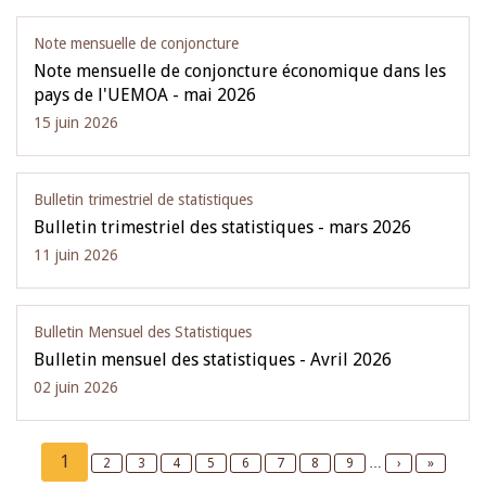
Note mensuelle de conjoncture
Note mensuelle de conjoncture économique dans les
pays de l'UEMOA - mai 2026
15 juin 2026
Bulletin trimestriel de statistiques
Bulletin trimestriel des statistiques - mars 2026
11 juin 2026
Bulletin Mensuel des Statistiques
Bulletin mensuel des statistiques - Avril 2026
02 juin 2026
Pagination
Current
1
Page
2
Page
3
Page
4
Page
5
Page
6
Page
7
Page
8
Page
9
…
Next
›
Last
»
page
page
page