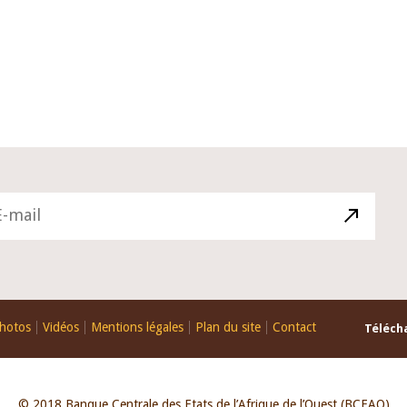
hotos
Vidéos
Mentions légales
Plan du site
Contact
Télécha
© 2018 Banque Centrale des Etats de l’Afrique de l’Ouest (BCEAO)