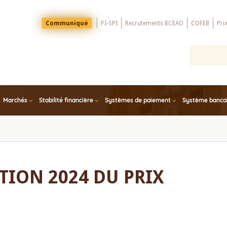
Menu
Communiqué
PI-SPI
Recrutements BCEAO
COFEB
Pri
Top
Marchés
Stabilité financière
Systèmes de paiement
Système bancair
TION 2024 DU PRIX