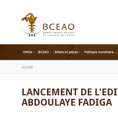
Skip
to
main
content
UMOA
BCEAO
Billets et pièces
Politique monétaire
Fil
Accueil
d'Ariane
LANCEMENT DE L'EDI
ABDOULAYE FADIGA