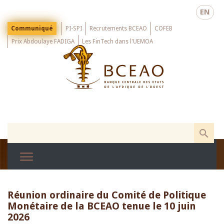
Skip
EN
to
main
Menu
Communiqué
PI-SPI
Recrutements BCEAO
COFEB
Top
content
Prix Abdoulaye FADIGA
Les FinTech dans l'UEMOA
Réunion ordinaire du Comité de Politique
Monétaire de la BCEAO tenue le 10 juin
2026