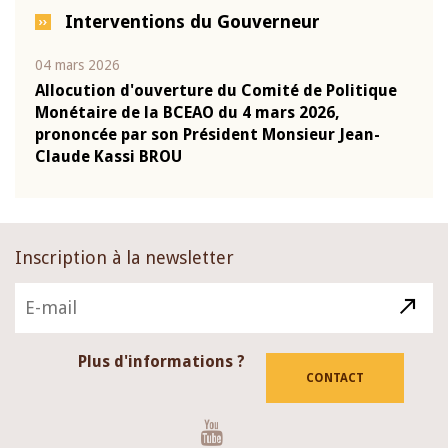
Interventions du Gouverneur
04 mars 2026
22 ju
que
Allocution d'ouverture du Comité de Politique
Mot 
Monétaire de la BCEAO du 4 mars 2026,
Kass
-
prononcée par son Président Monsieur Jean-
prés
Claude Kassi BROU
BCE
Inscription à la newsletter
Plus d'informations ?
CONTACT
Youtube