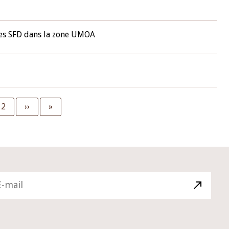
des SFD dans la zone UMOA
nt
Page
2
Next
››
Last
»
page
page