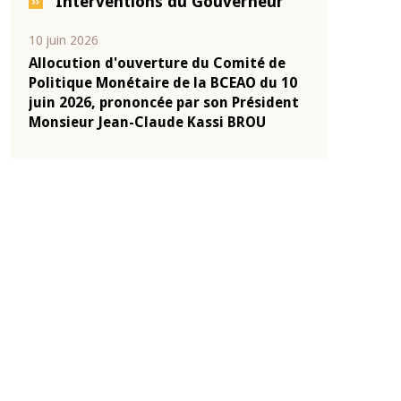
Interventions du Gouverneur
04 mars 2026
22 juillet 2026
e
Allocution d'ouverture du Comité de
Mot introduc
 10
Politique Monétaire de la BCEAO du 4
Claude Kassi
ent
mars 2026, prononcée par son Président
de présentat
Monsieur Jean-Claude Kassi BROU
de la BCEAO