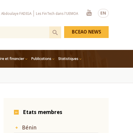
Youtube
EN
x Abdoulaye FADIGA
Les FinTech dans l'UEMOA
BCEAO NEWS
e et financier
Publications
Statistiques
Etats membres
Bénin