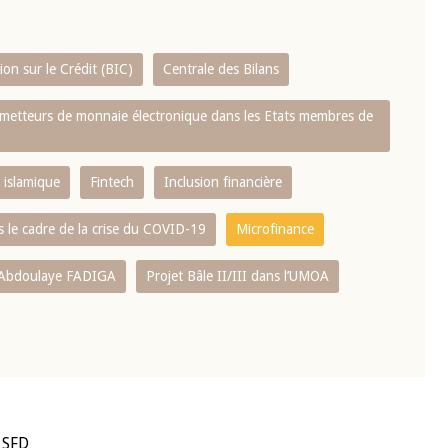
on sur le Crédit (BIC)
Centrale des Bilans
s émetteurs de monnaie électronique dans les Etats membres de
 islamique
Fintech
Inclusion financière
 le cadre de la crise du COVID-19
Microfinance
 Abdoulaye FADIGA
Projet Bâle II/III dans l’UMOA
 SFD