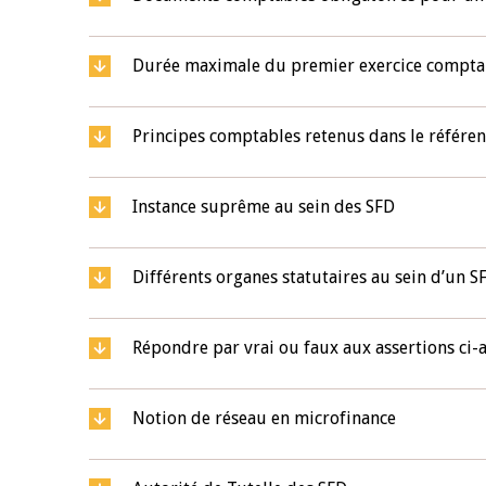
4 mars 2026
22 juillet 2026
Durée maximale du premier exercice compta
llocution d'ouverture du Comité de
Mot introductif d
olitique Monétaire de la BCEAO du 4
Claude Kassi BROU 
ars 2026, prononcée par son Président
de présentation du
Principes comptables retenus dans le référe
onsieur Jean-Claude Kassi BROU
de la BCEAO
Instance suprême au sein des SFD
Différents organes statutaires au sein d’un 
Répondre par vrai ou faux aux assertions ci-a
Notion de réseau en microfinance