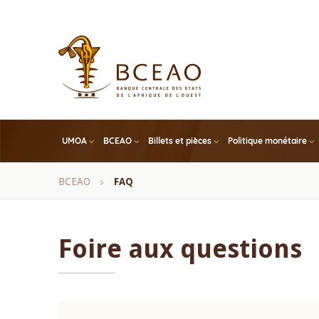
Skip
to
main
content
UMOA
BCEAO
Billets et pièces
Politique monétaire
Fil
BCEAO
FAQ
d'Ariane
Foire aux questions