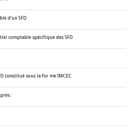
10 juin 2026
ble d’un SFD
u Gouverneur Jean-
Allocution d'ouverture du Comité d
lors de la cérémonie
Politique Monétaire de la BCEAO du
 rapport annuel 2025
juin 2026, prononcée par son Présid
ntiel comptable spécifique des SFD
Monsieur Jean-Claude Kassi BROU
SFD constitué sous la for me IMCEC
près :