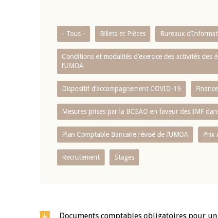
- Tous -
Billets et Pièces
Bureaux d’Informati
Conditions et modalités d’exercice des activités de
l’UMOA
Dispositif d’accompagnement COVID-19
Finance
Mesures prises par la BCEAO en faveur des IMF dans
Plan Comptable Bancaire révisé de l’UMOA
Prix
Recrutement
Stages
Documents comptables obligatoires pour un