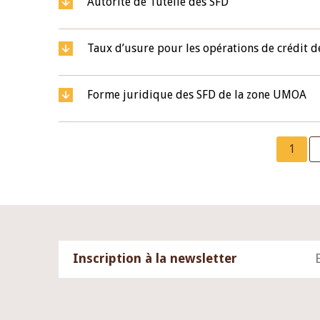
Autorité de Tutelle des SFD
Taux d’usure pour les opérations de crédit 
Forme juridique des SFD de la zone UMOA
Pagination
Curre
1
page
Inscription à la newsletter