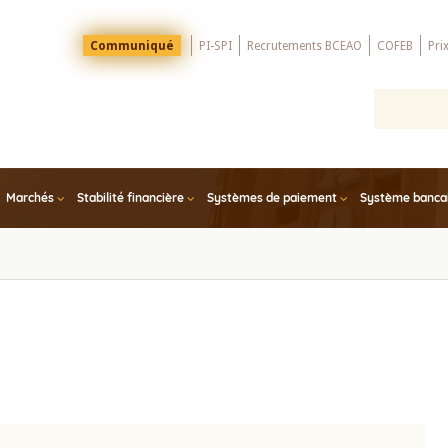
Menu
Communiqué
PI-SPI
Recrutements BCEAO
COFEB
Pri
Top
Marchés
Stabilité financière
Systèmes de paiement
Système bancair