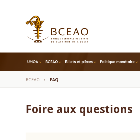
Skip
to
main
content
UMOA
BCEAO
Billets et pièces
Politique monétaire
Fil
BCEAO
FAQ
d'Ariane
Foire aux questions