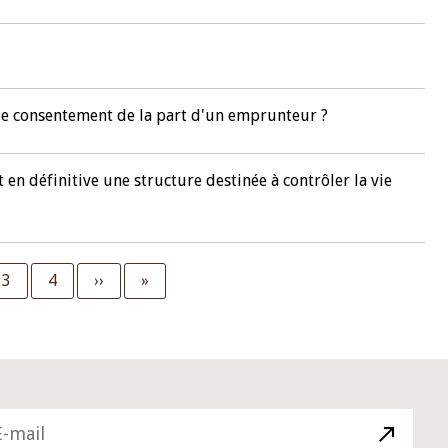
s de consentement de la part d'un emprunteur ?
t en définitive une structure destinée à contrôler la vie
Page
3
Page
4
Next
››
Last
»
page
page