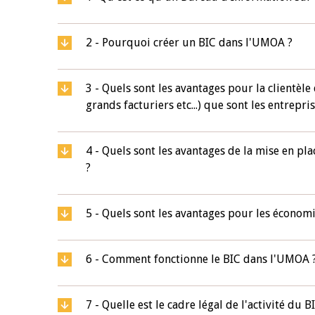
4 mars 2026
22 juillet 2026
2 - Pourquoi créer un BIC dans l'UMOA ?
llocution d'ouverture du Comité de
Mot introductif d
olitique Monétaire de la BCEAO du 4
Claude Kassi BROU 
ars 2026, prononcée par son Président
de présentation du
3 - Quels sont les avantages pour la clientèl
onsieur Jean-Claude Kassi BROU
de la BCEAO
grands facturiers etc...) que sont les entrepr
4 - Quels sont les avantages de la mise en pl
?
5 - Quels sont les avantages pour les économi
6 - Comment fonctionne le BIC dans l'UMOA 
7 - Quelle est le cadre légal de l'activité du