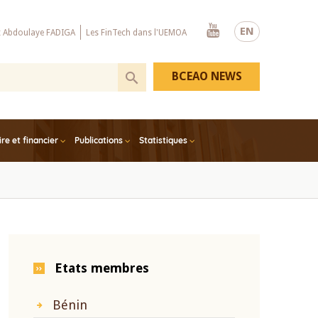
Youtube
EN
x Abdoulaye FADIGA
Les FinTech dans l'UEMOA
BCEAO NEWS
e et financier
Publications
Statistiques
Etats membres
Bénin