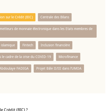
on sur le Crédit (BIC)
Centrale des Bilans
s émetteurs de monnaie électronique dans les Etats membres de
 islamique
Fintech
Inclusion financière
 le cadre de la crise du COVID-19
Microfinance
 Abdoulaye FADIGA
Projet Bâle II/III dans l’UMOA
e Crédit (BIC) ?