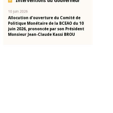
Interventions du Gouverneur
04 mars 2026
22 juillet 2026
e
Allocution d'ouverture du Comité de
Mot introduc
 10
Politique Monétaire de la BCEAO du 4
Claude Kassi
ent
mars 2026, prononcée par son Président
de présentat
Monsieur Jean-Claude Kassi BROU
de la BCEAO