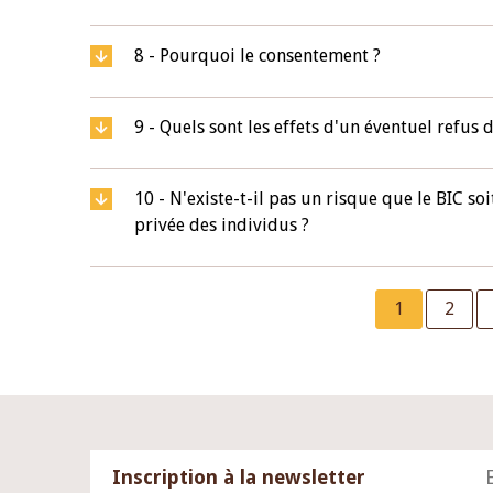
8 - Pourquoi le consentement ?
9 - Quels sont les effets d'un éventuel refu
10 - N'existe-t-il pas un risque que le BIC soi
privée des individus ?
Pagination
Current
1
Page
2
page
Inscription à la newsletter