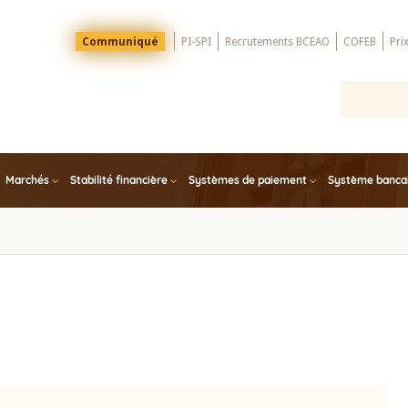
Menu
Communiqué
PI-SPI
Recrutements BCEAO
COFEB
Pri
Top
Marchés
Stabilité financière
Systèmes de paiement
Système bancair