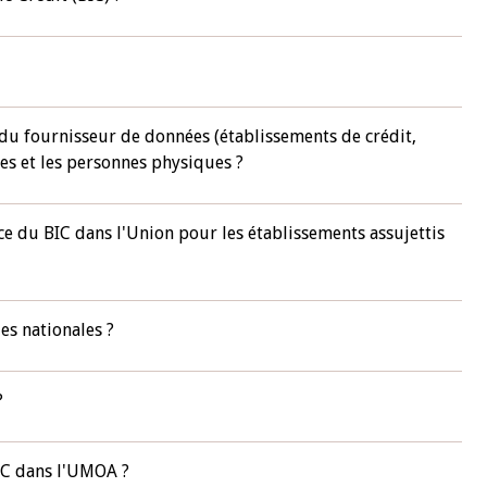
10 juin 2026
u Gouverneur Jean-
Allocution d'ouverture du Comité d
lors de la cérémonie
Politique Monétaire de la BCEAO du
 rapport annuel 2025
juin 2026, prononcée par son Présid
e du fournisseur de données (établissements de crédit,
Monsieur Jean-Claude Kassi BROU
ises et les personnes physiques ?
ace du BIC dans l'Union pour les établissements assujettis
es nationales ?
?
 BIC dans l'UMOA ?