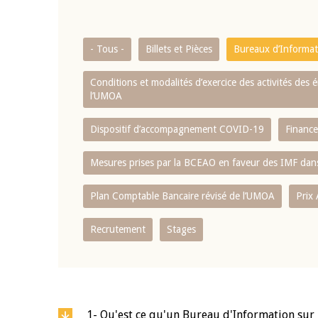
- Tous -
Billets et Pièces
Bureaux d’Informati
Conditions et modalités d’exercice des activités de
l’UMOA
Dispositif d’accompagnement COVID-19
Finance
Mesures prises par la BCEAO en faveur des IMF dans
Plan Comptable Bancaire révisé de l’UMOA
Prix
Recrutement
Stages
1- Qu'est ce qu'un Bureau d'Information sur l