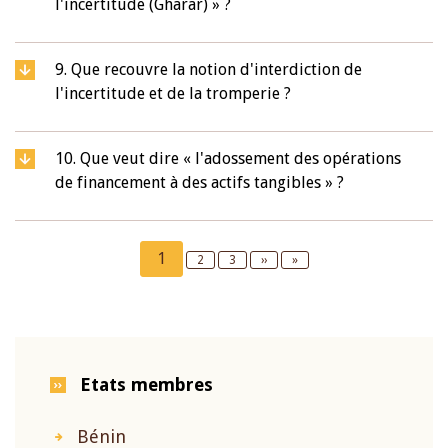
l'incertitude (Gharar) » ?
9. Que recouvre la notion d'interdiction de
l'incertitude et de la tromperie ?
10. Que veut dire « l'adossement des opérations
de financement à des actifs tangibles » ?
Pagination
Current
1
Page
2
Page
3
Next
››
Last
»
page
page
page
Etats membres
Bénin