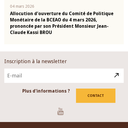
04 mars 2026
22 ju
que
Allocution d'ouverture du Comité de Politique
Mot 
Monétaire de la BCEAO du 4 mars 2026,
Kass
-
prononcée par son Président Monsieur Jean-
prés
Claude Kassi BROU
BCE
Inscription à la newsletter
Plus d'informations ?
CONTACT
Youtube